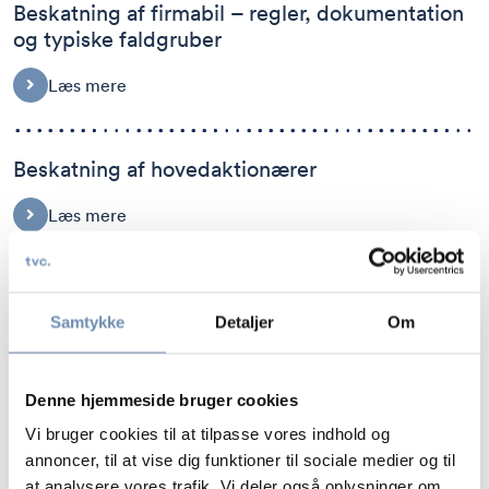
Beskatning af firmabil – regler, dokumentation
og typiske faldgruber
Læs mere
Beskatning af hovedaktionærer
Læs mere
Erhvervsvirksomhed eller hobbyvirksomhed?
Samtykke
Detaljer
Om
Læs mere
Denne hjemmeside bruger cookies
Forældelse af skattekrav
Vi bruger cookies til at tilpasse vores indhold og
annoncer, til at vise dig funktioner til sociale medier og til
Læs mere
at analysere vores trafik. Vi deler også oplysninger om