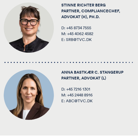
STINNE RICHTER BERG
PARTNER, COMPLIANCECHEF,
ADVOKAT (H), PH.D.
D:
+45 8734 7555
M:
+45 4062 4582
E:
SRB@TVC.DK
ANNA BASTKÆR C. STANGERUP
PARTNER, ADVOKAT (L)
D:
+45 7216 1301
M:
+45 2448 8916
E:
ABC@TVC.DK