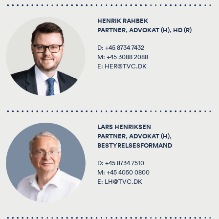
HENRIK RAHBEK
PARTNER, ADVOKAT (H), HD (R)
D:
+45 8734 7432
M:
+45 3088 2088
E:
HER@TVC.DK
LARS HENRIKSEN
PARTNER, ADVOKAT (H),
BESTYRELSESFORMAND
D:
+45 8734 7510
M:
+45 4050 0800
E:
LH@TVC.DK