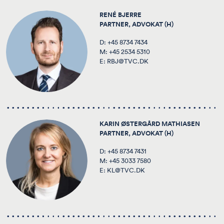
RENÉ BJERRE
PARTNER, ADVOKAT (H)
D:
+45 8734 7434
M:
+45 2534 5310
E:
RBJ@TVC.DK
KARIN ØSTERGÅRD MATHIASEN
PARTNER, ADVOKAT (H)
D:
+45 8734 7431
M:
+45 3033 7580
E:
KL@TVC.DK