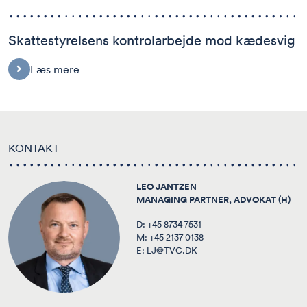
Skattestyrelsens kontrolarbejde mod kædesvig
Læs mere
KONTAKT
LEO JANTZEN
MANAGING PARTNER, ADVOKAT (H)
D:
+45 8734 7531
M:
+45 2137 0138
E:
LJ@TVC.DK