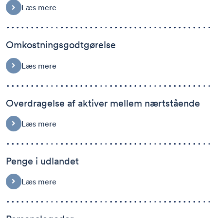
Læs mere
Omkostningsgodtgørelse
Læs mere
Overdragelse af aktiver mellem nærtstående
Læs mere
Penge i udlandet
Læs mere