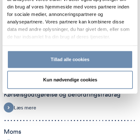
din brug af vores hjemmeside med vores partnere inden
for sociale medier, annonceringspartnere og
Genoptagelse af skat, moms og afgifter
analysepartnere. Vores partnere kan kombinere disse
data med andre oplysninger, du har givet dem, eller som
Læs mere
de har indsamlet fra din brug af deres tjenester.
Kryptovaluta
Tillad alle cookies
Læs mere
Kun nødvendige cookies
Kørselsgodtgørelse og befordringsfradrag
Læs mere
Moms