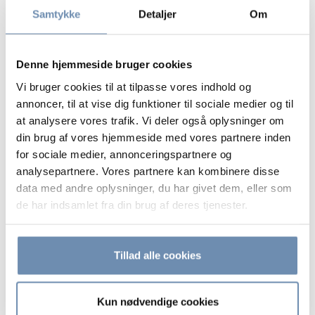
Stutteri havde underskud – men blev alligevel
N
Samtykke
Detaljer
Om
anset som erhvervsmæssig virksomhed
m
Et stutteri kan godt være erhvervsmæssigt i skattemæssig
R
Denne hjemmeside bruger cookies
henseende, selv om driften har givet underskud i enkelte
a
,
år. Skattestyrelsen er imidlertid ofte restriktiv i sin
t
Vi bruger cookies til at tilpasse vores indhold og
vurdering, og det kræver en indsats at opnå medhold.
i
annoncer, til at vise dig funktioner til sociale medier og til
ke
b
at analysere vores trafik. Vi deler også oplysninger om
06. august 2026 | SKATTER OG AFGIFTER
d
din brug af vores hjemmeside med vores partnere inden
e
for sociale medier, annonceringspartnere og
analysepartnere. Vores partnere kan kombinere disse
0
data med andre oplysninger, du har givet dem, eller som
de har indsamlet fra din brug af deres tjenester.
Se alle
Tillad alle cookies
Kun nødvendige cookies