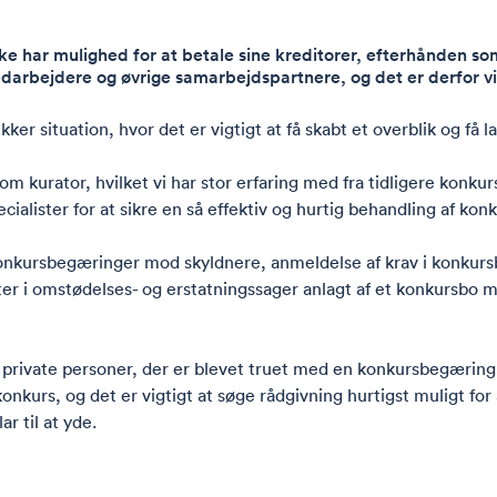
e har mulighed for at betale sine kreditorer, efterhånden so
rbejdere og øvrige samarbejdspartnere, og det er derfor vigti
er situation, hvor det er vigtigt at få skabt et overblik og få l
m kurator, hvilket vi har stor erfaring med fra tidligere konku
alister for at sikre en så effektiv og hurtig behandling af ko
onkursbegæringer mod skyldnere, anmeldelse af krav i konkursbo
ter i omstødelses- og erstatningssager anlagt af et konkursbo m
rivate personer, der er blevet truet med en konkursbegæring. D
onkurs, og det er vigtigt at søge rådgivning hurtigst muligt fo
r til at yde.