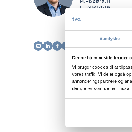
M:
+45 2497 9514
E:
CSH@TVC.DK
Samtykke
Denne hjemmeside bruger c
Vi bruger cookies til at tilpas
vores trafik. Vi deler også 
annonceringspartnere og anal
dem, eller som de har indsaml