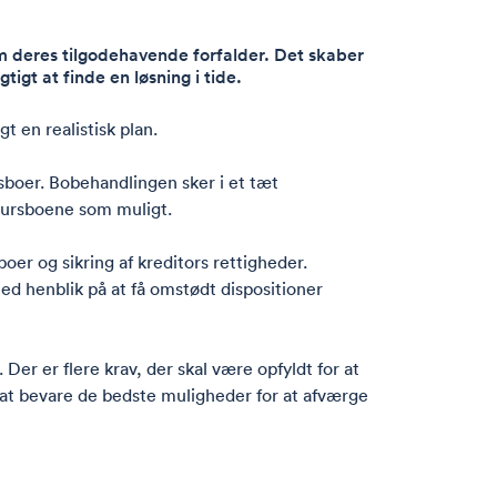
m deres tilgodehavende forfalder. Det skaber
gt at finde en løsning i tide.
agt en
realistisk
plan.
rsboer. Bobehandlingen sker i et tæt
nkursboene som muligt.
er og sikring af kreditors rettigheder.
ed henblik på at få omstødt dispositioner
er er flere krav, der skal være opfyldt for at
r at bevare de bedste muligheder for at afværge