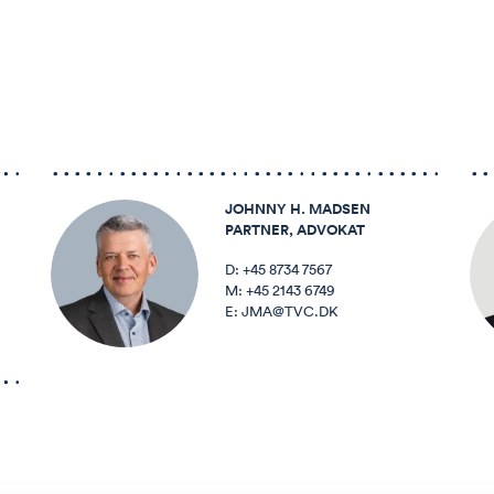
JOHNNY H. MADSEN
PARTNER, ADVOKAT
D:
+45 8734 7567
M:
+45 2143 6749
E:
JMA@TVC.DK