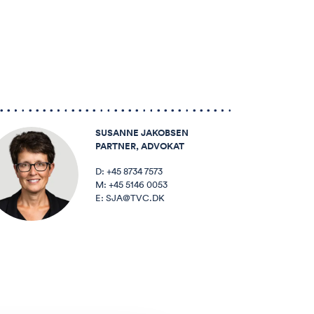
SUSANNE JAKOBSEN
PARTNER, ADVOKAT
D:
+45 8734 7573
M:
+45 5146 0053
E:
SJA@TVC.DK