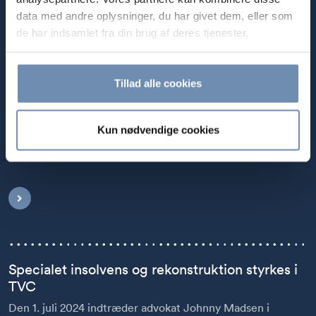
data med andre oplysninger, du har givet dem, eller som
de har indsamlet fra din brug af deres tjenester.
Velkommen til nye gamle ansigter
Det er med glæde, at vi byder Claus Steen Hansen og
Tillad alle cookies
Anita Mørup Pedersen velkommen tilbage til TVC
Advokatfirma.
Kun nødvendige cookies
10. marts 2025 | INSOLVENS OG REKONSTRUKTION
Specialet insolvens og rekonstruktion styrkes i
TVC
Den 1. juli 2024 indtræder advokat Johnny Madsen i