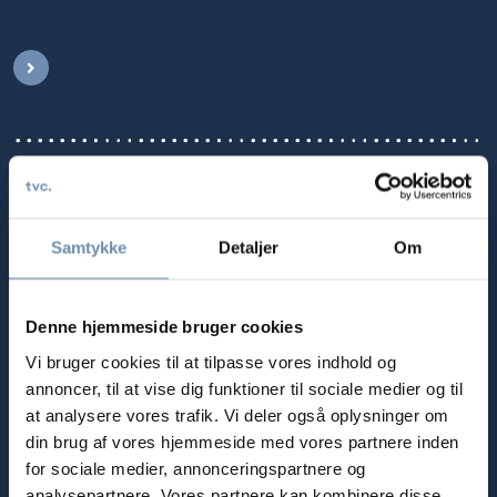
Konkursrådet foreslår ændringer i reglerne om
udpegning af kuratorer
Blandt andet dokumentarserien ”Den sorte svane”, som
Samtykke
Detaljer
Om
blev udsendt på TV2, har rejst spørgsmålet om, hvorvidt de
nuværende regler om udpegning af kuratorer indebærer
en større misbrugsrisiko, primært med hensyn til hvidvask
Denne hjemmeside bruger cookies
og anden økonomisk kriminalitet.
Vi bruger cookies til at tilpasse vores indhold og
annoncer, til at vise dig funktioner til sociale medier og til
07. maj 2025 | INSOLVENS OG REKONSTRUKTION
at analysere vores trafik. Vi deler også oplysninger om
din brug af vores hjemmeside med vores partnere inden
for sociale medier, annonceringspartnere og
analysepartnere. Vores partnere kan kombinere disse