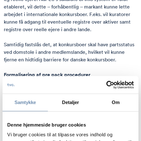
etableret, vil dette – forhåbentlig – markant kunne lette
arbejdet i internationale konkursboer. F.eks. vil kuratorer
kunne få adgang til eventuelle registre over aktiver samt
registre over reelle ejere i andre lande.
Samtidig fastslås det, at konkursboer skal have partsstatus
ved domstole i andre medlemslande, hvilket vil kunne
fjerne en hidtidig barriere for danske konkursboer.
Formalisering af pre pack procedurer
Direktivet indfører en fælles ramme for såkaldte pre pack
overdragelser, hvor et salg af en virksomhed forberedes før
Samtykke
Detaljer
Om
insolvensbehandlingens indledning og gennemføres
umiddelbart herefter. Proceduren opdeles i en
forberedende fase (hvor der udnævnes en tilsynsførende
Denne hjemmeside bruger cookies
kaldet en ”monitor”) og en efterfølgende afviklingsfase
Vi bruger cookies til at tilpasse vores indhold og
under domstolskontrol.