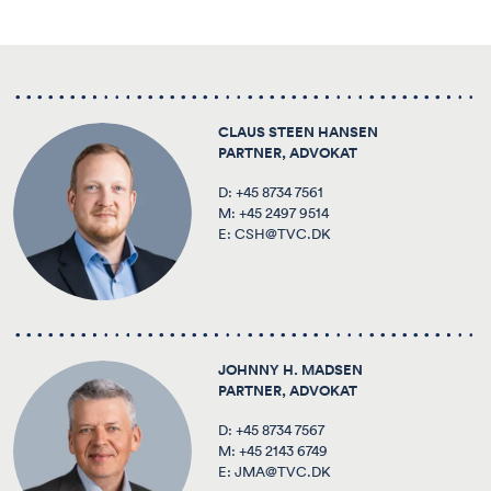
CLAUS STEEN HANSEN
PARTNER, ADVOKAT
D:
+45 8734 7561
M:
+45 2497 9514
E:
CSH@TVC.DK
JOHNNY H. MADSEN
PARTNER, ADVOKAT
D:
+45 8734 7567
M:
+45 2143 6749
E:
JMA@TVC.DK