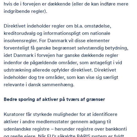
hvis de i forvejen er dækkende (eller de kan indføre mere
indgribende regler).
Direktivet indeholder regler om bl.a. omstødelse,
kreditorudvalg og informationspligt om nationale
insolvensregler. For Danmark vil disse elementer
forventeligt få ganske begrænset selvstændig betydning,
idet Danmark i forvejen har ganske dækkende regler
indenfor de pågældende områder, som antageligt i vid
udstrækning allerede opfylder direktivet. Direktivet
indeholder dog tre områder, som kan vise sig særligt
relevante i dansk sammenhæng.
Bedre sporing af aktiver på tværs af grænser
Kuratorer får styrkede muligheder for at identificere
aktiver i andre medlemsstater gennem adgang til
udenlandske registre – herunder registre over bankkonti
og reelle ejere. Når EU’s såkaldte BARIS system er fuldt