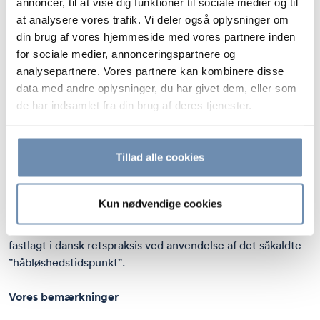
annoncer, til at vise dig funktioner til sociale medier og til
at analysere vores trafik. Vi deler også oplysninger om
Formålet er at understøtte going concern salg under mere
din brug af vores hjemmeside med vores partnere inden
kontrollerede rammer, som typisk – i hvert fald teoretisk –
for sociale medier, annonceringspartnere og
vil kunne give et bedre provenu til kreditorerne og kan
analysepartnere. Vores partnere kan kombinere disse
bidrage til at bevare arbejdspladser.
data med andre oplysninger, du har givet dem, eller som
de har indsamlet fra din brug af deres tjenester.
Skærpede krav til ledelsen
Ledelsen i en virksomhed, der nærmer sig insolvens,
Tillad alle cookies
pålægges en pligt til rettidig indgivelse af en egen
konkursbegæring, hvis ikke virksomheden står til at redde.
Det er p.t. uvist, hvorledes dette vil blive implementeret i
Kun nødvendige cookies
dansk ret, og om det vil medføre en reel skærpelse af
ansvaret, således som det på nuværende tidspunkt er
fastlagt i dansk retspraksis ved anvendelse af det såkaldte
”håbløshedstidspunkt”.
Vores bemærkninger