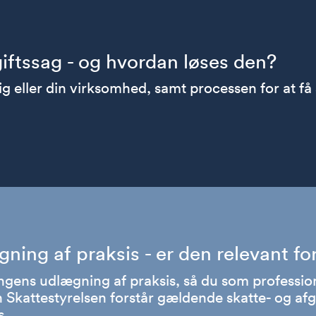
giftssag - og hvordan løses den?
ig eller din virksomhed, samt processen for at få 
ning af praksis - er den relevant fo
ingens udlægning af praksis, så du som professio
Skattestyrelsen forstår gældende skatte- og afgi
s.