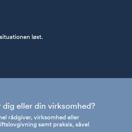
situationen løst.
r dig eller din virksomhed?
nel rådgiver, virksomhed eller
ftslovgivning samt praksis, såvel