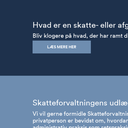
Hvad er en skatte- eller af
Bliv klogere på hvad, der har ramt d
LÆS MERE HER
Skatteforvaltningens udlæg
Vi vil gerne formidle Skatteforvaltn
privatperson er bevidst om, hvordan 
administrativ praksis som retspraksi