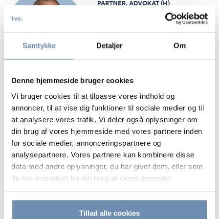
PARTNER, ADVOKAT (H)
D:
+45 8734 7450
M:
+45 4071 0545
E:
RGC@TVC.DK
Samtykke
Detaljer
Om
Denne hjemmeside bruger cookies
Vi bruger cookies til at tilpasse vores indhold og
MADS BALLE CHRISTENSEN
annoncer, til at vise dig funktioner til sociale medier og til
ADVOKAT, CIPP/E
at analysere vores trafik. Vi deler også oplysninger om
D:
+45 8734 7564
din brug af vores hjemmeside med vores partnere inden
M:
+45 2250 2571
for sociale medier, annonceringspartnere og
E:
MAC@TVC.DK
analysepartnere. Vores partnere kan kombinere disse
data med andre oplysninger, du har givet dem, eller som
de har indsamlet fra din brug af deres tjenester.
Tillad alle cookies