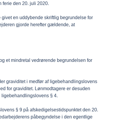
ferie den 20. juli 2020.
 givet en uddybende skriftlig begrundelse for
jderen gjorde herefter gældende, at
l og et mindretal vedrørende begrundelsen for
er graviditet i medfør af ligebehandlingslovens
hed for graviditet. Lønmodtagere er desuden
f. ligebehandlingslovens § 4.
slovens § 9 på afskedigelsestidspunktet den 20.
n medarbejderens påbegyndelse i den egentlige