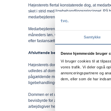
Højesterets flertal konstaterede dog, at medarb
sket i strid med ligebehandlingsprincippet. På b
medarbejderens forestående fertilitetsbehandlin
Medarbejderen var herefter berettiget til en godt
måneders løn. Godtgørelsen var fastsat under he
Samtykke
efter fastansættelsen.
Afsluttende bemærkninger
Denne hjemmeside bruger c
Vi bruger cookies til at tilpas
Højesterets dom illustrerer ligebehandlingslove
vores trafik. Vi deler også 
udledes af dommens præmisser, at ligebehandlin
annonceringspartnere og anal
pågældende medarbejdere inden påbegyndelse a
dem, eller som de har indsaml
ligebehandlingsprincippet.
Dommen er et udtryk for, at det generelle lige
bevisbyrde for at påvise, at afskedigelse ikke er
arbejdsgiver herom.