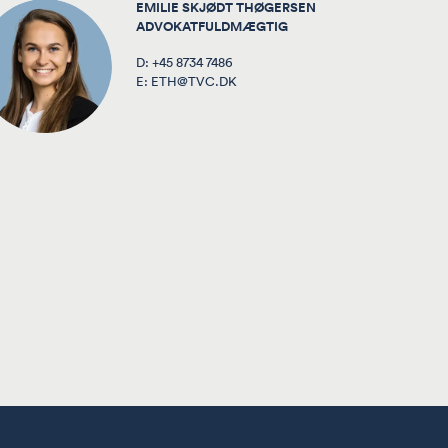
EMILIE SKJØDT THØGERSEN
ADVOKATFULDMÆGTIG
D:
+45 8734 7486
E:
ETH@TVC.DK