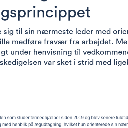
ngsprincippet
sig til sin nærmeste leder med orie
ville medføre fravær fra arbejdet. M
agt under henvisning til vedkommen
fskedigelsen var sket i strid med li
en som studentermedhjælper siden 2019 og blev senere fuldti
ing med henblik på ægudtagning, hvilket hun orienterede sin nær