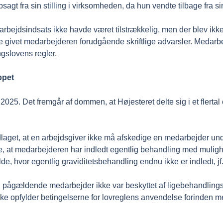
t fra sin stilling i virksomheden, da hun vendte tilbage fra sin 
arbejdsindsats ikke havde været tilstrækkelig, men der blev ikke
 givet medarbejderen forudgående skriftlige advarsler. Medarbe
ngslovens regler.
ppet
 2025. Det fremgår af dommen, at Højesteret delte sig i et flerta
dlaget, at en arbejdsgiver ikke må afskedige en medarbejder und
se, at medarbejderen har indledt egentlig behandling med mulig
ælde, hvor egentlig graviditetsbehandling endnu ikke er indledt, j
den pågældende medarbejder ikke var beskyttet af ligebehandling
g ikke opfylder betingelserne for lovreglens anvendelse forinde