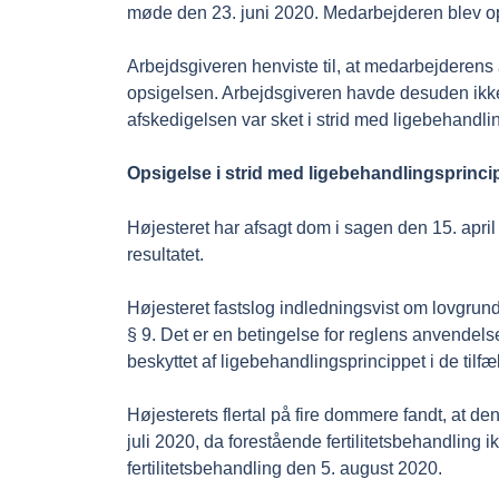
møde den 23. juni 2020. Medarbejderen blev opsag
Arbejdsgiveren henviste til, at medarbejderens 
opsigelsen. Arbejdsgiveren havde desuden ikke
afskedigelsen var sket i strid med ligebehandli
Opsigelse i strid med ligebehandlingsprinci
Højesteret har afsagt dom i sagen den 15. april
resultatet.
Højesteret fastslog indledningsvist om lovgrun
§ 9. Det er en betingelse for reglens anvendel
beskyttet af ligebehandlingsprincippet i de tilf
Højesterets flertal på fire dommere fandt, at 
juli 2020, da forestående fertilitetsbehandlin
fertilitetsbehandling den 5. august 2020.