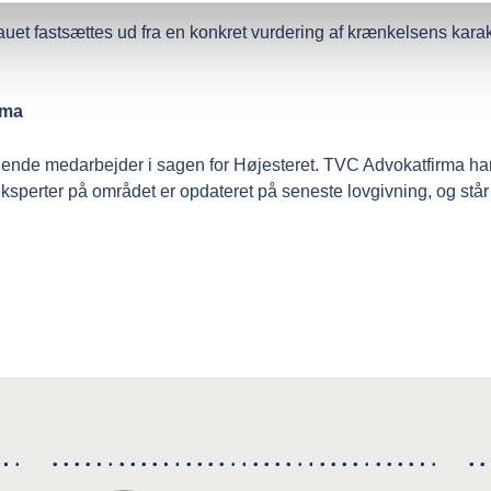
uet fastsættes ud fra en konkret vurdering af krænkelsens kara
rma
e medarbejder i sagen for Højesteret. TVC Advokatfirma har st
sperter på området er opdateret på seneste lovgivning, og står alti