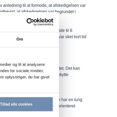
 anledning til at formode, at afskedigelsen var
odbevist, at afskedigelsen var begrundet i
cippet.
dtgørelsen til 150.000 kr. svarende til 6
det forhold, at afskedigelsen var sket kort tid
Om
 medier og til at analysere
igelse i forbindelse med graviditet. Det kan
nden for sociale medier,
n kan ikke udstrækkes til at beskytte
e oplysninger, du har givet
rimod beskyttelse under
nsættelsesforhold. Arbejdsgivere har en tung
Tillad alle cookies
 når medarbejderen bevisligt har orienteret