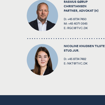
RASMUS GØRUP
CHRISTIANSEN
PARTNER, ADVOKAT (H)
D:
+45 8734 7450
M:
+45 4071 0545
E:
RGC@TVC.DK
NICOLINE KNUDSEN TILST
STUD.JUR.
D:
+45 8734 7482
E:
NKT@TVC.DK