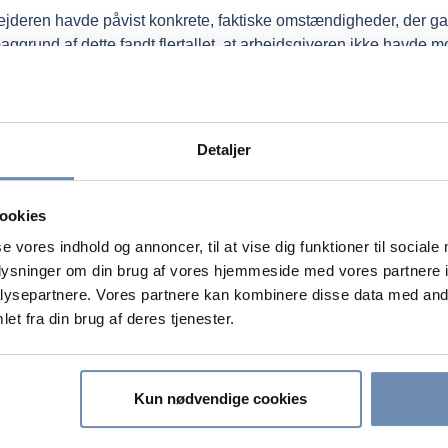
ejderen havde påvist konkrete, faktiske omstændigheder, der gav
aggrund af dette fandt flertallet, at arbejdsgiveren ikke havde m
g. Derfor var afskedigelsen sket i strid med ligebehandlingsprin
gørelse for krænkelse af sine rettigheder. Højesteret fastsatte go
nsyntagen til krænkelsens karakter over for medarbejderen samt 
Detaljer
ookies
se vores indhold og annoncer, til at vise dig funktioner til sociale
ns konkrete og generelle beskyttelse af lønmodtagere for afsked
oplysninger om din brug af vores hjemmeside med vores partnere i
gslovens § 9 beskytter lønmodtagere i fertilitetsbehandling, me
ysepartnere. Vores partnere kan kombinere disse data med andr
f den egentlige fertilitetsbehandling. Lønmodtagere nyder de
et fra din brug af deres tjenester.
behandlingsprincip værner om medarbejderes rettigheder under a
Kun nødvendige cookies
 begrundet i forestående fertilitets- eller graviditetsbehandling,