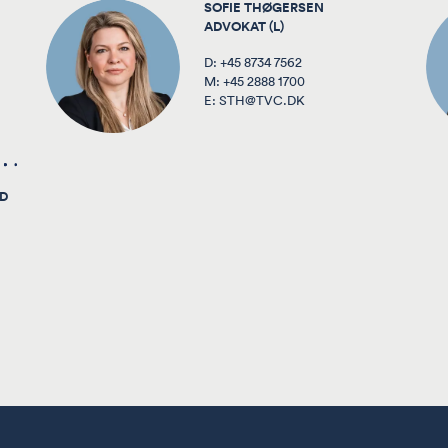
SOFIE THØGERSEN
ADVOKAT (L)
D:
+45 8734 7562
M:
+45 2888 1700
E:
STH@TVC.DK
ED