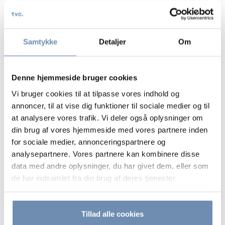
virksomhedsoverdragelser
Brug af databehandlere
Samtykke
Detaljer
Om
KONTAKT
Denne hjemmeside bruger cookies
Vi bruger cookies til at tilpasse vores indhold og
MADS BALLE CHRISTENSEN
ADVOKAT, CIPP/E
annoncer, til at vise dig funktioner til sociale medier og til
at analysere vores trafik. Vi deler også oplysninger om
D:
+45 8734 7564
din brug af vores hjemmeside med vores partnere inden
M:
+45 2250 2571
E:
MAC@TVC.DK
for sociale medier, annonceringspartnere og
analysepartnere. Vores partnere kan kombinere disse
data med andre oplysninger, du har givet dem, eller som
de har indsamlet fra din brug af deres tjenester.
Tillad alle cookies