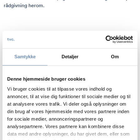
rådgivning herom.
KONTAKT
RASMUS GØRUP CHRISTIANSEN
Samtykke
Detaljer
Om
PARTNER, ADVOKAT (H)
D:
+45 8734 7450
M:
+45 4071 0545
Denne hjemmeside bruger cookies
E:
RGC@TVC.DK
Vi bruger cookies til at tilpasse vores indhold og
annoncer, til at vise dig funktioner til sociale medier og til
at analysere vores trafik. Vi deler også oplysninger om
din brug af vores hjemmeside med vores partnere inden
for sociale medier, annonceringspartnere og
MADS BALLE CHRISTENSEN
ADVOKAT, CIPP/E
analysepartnere. Vores partnere kan kombinere disse
data med andre oplysninger, du har givet dem, eller som
D:
+45 8734 7564