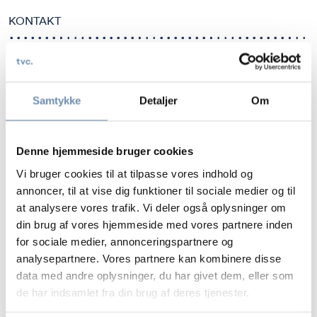
KONTAKT
MADS BALLE CHRISTENSEN
ADVOKAT, CIPP/E
D:
+45 8734 7564
Samtykke
Detaljer
Om
M:
+45 2250 2571
E:
MAC@TVC.DK
Denne hjemmeside bruger cookies
Vi bruger cookies til at tilpasse vores indhold og
annoncer, til at vise dig funktioner til sociale medier og til
at analysere vores trafik. Vi deler også oplysninger om
SOFIE THØGERSEN
din brug af vores hjemmeside med vores partnere inden
ADVOKAT (L)
for sociale medier, annonceringspartnere og
D:
+45 8734 7562
analysepartnere. Vores partnere kan kombinere disse
M:
+45 2888 1700
data med andre oplysninger, du har givet dem, eller som
E:
STH@TVC.DK
de har indsamlet fra din brug af deres tjenester.