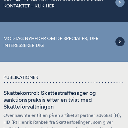
KONTAKTET – KLIK HER
MODTAG NYHEDER OM DE SPECIALER, DER
INTERESSERER DIG
PUBLIKATIONER
Skattekontrol: Skattestraffesager og
S
sanktionspraksis efter en tvist med
v
Skatteforvaltningen
O
r
Ovennævnte er titlen på en artikel af partner advokat (H),
(
HD (R) Henrik Rahbek fra Skatteafdelingen, som giver
i