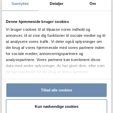
når Skatteforvaltningen rejser en sag med henvisning til
Samtykke
Detaljer
Om
reglerne i skatteforvaltningslovens § 27, stk. 1, nr. 5, samt §
32, stk. 1, nr. 3, altså med den begrundelse, at der er
handlet som minimum groft uagtsomt.
Denne hjemmeside bruger cookies
Vi bruger cookies til at tilpasse vores indhold og
Hvis du eller din virksomhed er blevet involveret i en
annoncer, til at vise dig funktioner til sociale medier og til
skattekontrol og har fået foretaget en ekstraordinær
at analysere vores trafik. Vi deler også oplysninger om
ændring af en skatte- eller afgiftsansættelse, bistår vi
din brug af vores hjemmeside med vores partnere inden
gerne med en gratis vurdering af sagen.
for sociale medier, annonceringspartnere og
analysepartnere. Vores partnere kan kombinere disse
Du er velkommen til – helt uforpligtende – at kontakte os
data med andre oplysninger, du har givet dem, eller som
for rådgivning om håndteringen af det videre forløb.
de har indsamlet fra din brug af deres tjenester.
Du kan også læse artiklen nedenfor.
Tillad alle cookies
Fagligt Indstik September 2024: Ekstraordinær
genoptagelse som følge af som minimum grov
Kun nødvendige cookies
uagtsomhed