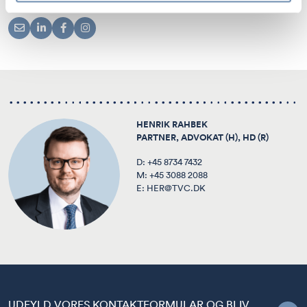
HENRIK RAHBEK
PARTNER, ADVOKAT (H), HD (R)
D:
+45 8734 7432
M:
+45 3088 2088
E:
HER@TVC.DK
UDFYLD VORES KONTAKTFORMULAR OG BLIV