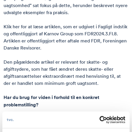
uagtsomhed” sat fokus på dette, herunder beskrevet nyere
udvalgte eksempler fra praksis.
Klik her
for at læse artiklen, som er udgivet i Fagligt indstik
og offentliggjort af Karnov Group som FDR2024.3.FI.8.
Artiklen er offentliggjort efter aftale med FDR, Foreningen
Danske Revisorer.
Den pågældende artikel er relevant for skatte- og
afgiftsydere, som har fået ændret deres skatte- eller
afgiftsansættelser ekstraordinært med henvisning til, at
der er handlet som minimum groft uagtsomt.
Har du brug for viden i forhold til en konkret
problemstilling?
Der vil altid skulle foretages en individuel konkret
vurdering af, hvad der er mest hensigtsmæssigt at gøre,