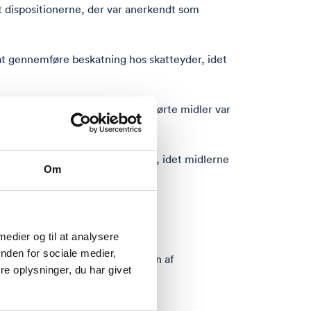
 dispositionerne, der var anerkendt som
 at gennemføre beskatning hos skatteyder, idet
ættelse. Dette uanset at de overførte midler var
nktet for de enkelte overførsler, idet midlerne
Om
 og forarbejderne hertil gjorde
ne tilbagebetaling.
 medier og til at analysere
nden for sociale medier,
 ikke medfører, at skattepligten af
e oplysninger, du har givet