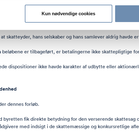
Kun nødvendige cookies
sret henviste til, at byretten – i omstødelsessagen – havde fas
rmed ugyldige, samt at modtagerne af betalingerne var pålagt 
at skatteyder, hans selskaber og hans samlever aldrig havde erh
eløbene er tilbageført, er betalingerne ikke skattepligtige for
de dispositioner ikke havde karakter af udbytte eller aktionærl
ldenhed
der dennes forløb.
 byretten fik direkte betydning for den verserende skattesag 
a rådgivere med indsigt i de skattemæssige og konkursretlige afl