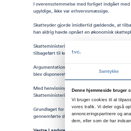
I overensstemmelse med forliget indgået med 
ugyldige, ikke var erhvervsmæssige.
Skatteyder gjorde imidlertid gældende, at tilb
han aldrig havde opnået en økonomisk skattepli
Skatteministeriet gjorde heroverfor gældende, a
tilbageført til konkursboet.
Argumentationen fra Skatteministeriets side var
Samtykke
blev disponeret i skatteyders interesse og pa
Med henvisning til skatteforvaltningslovens § 
Denne hjemmeside bruger c
Skatteministeriet gældende, at beskatningen af
Vi bruger cookies til at tilpas
vores trafik. Vi deler også 
Grundlaget for Skatteministeriets argumentatio
annonceringspartnere og anal
gennemførte dispositioner bortfalder.
dem, eller som de har indsaml
Vestre Landsrets begrundelse