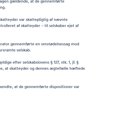
i sagen gældende, at de gennemførte
ing.
katteyder var skattepligtig af nævnte
olleret af skatteyder – til selskaber ejet af
g kurator gennemførte en omstødelsessag mod
ursramte selskab.
ge efter selskabslovens § 127, stk. 1, jf. §
dere, at skatteyder og dennes ægtefælle hæftede
kendte, at de gennemførte dispositioner var