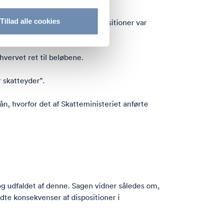
Tillad alle cookies
tslået, at de gennemførte dispositioner var
at tilbagebetale disse.
vervet ret til beløbene.
 skatteyder”.
ån, hvorfor det af Skatteministeriet anførte
og udfaldet af denne. Sagen vidner således om,
edte konsekvenser af dispositioner i