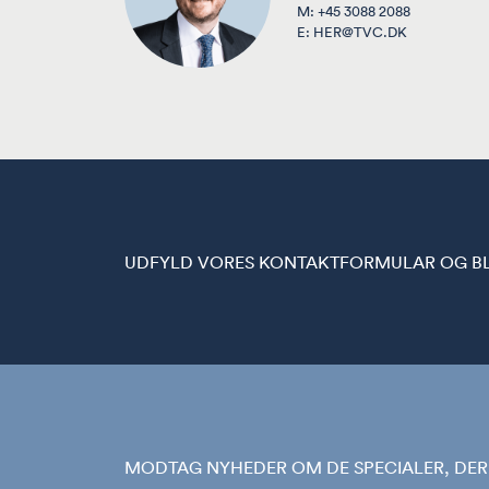
M:
+45 3088 2088
E:
HER@TVC.DK
UDFYLD VORES KONTAKTFORMULAR OG BLI
MODTAG NYHEDER OM DE SPECIALER, DER 