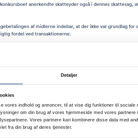
konkursboet anerkendte skatteyder også i dennes skattesag, at
agebetalingen af midlerne indebar, at der ikke var grundlag for
gtig fordel ved transaktionerne.
t skatteyder ikke var berettiget til at få nedsat sin skatteans
, at skatteyder realiserede en skattepligtig indkomst på tidspu
Detaljer
sserede skatteyderens indkomst.
29 omhandlende omgørelse og princippet i ligningslovens § 16 E
ookies
 skatteyder skulle fastholdes uanset ugyldighed og den foretag
se vores indhold og annoncer, til at vise dig funktioner til sociale
oplysninger om din brug af vores hjemmeside med vores partnere i
n var helt overordnet, at et efterfølgende afkald på indkomsten
ysepartnere. Vores partnere kan kombinere disse data med andr
et fra din brug af deres tjenester.