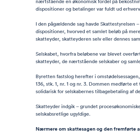
nærtstående en økonomisk fordel på bekostning
dispositioner og betalinger var fuldt ud erhve
I den pågældende sag havde Skattestyrelsen – o
dispositioner, hvorved et samlet beløb på mere e
skatteyder, skatteyderen selv eller dennes sam
Selskabet, hvorfra beløbene var blevet overfø
skatteyder, de nærtstående selskaber og samle
Byretten fastslog herefter i omstødelsessagen, 
136, stk. 1, nr. 1 og nr. 3. Dommen medførte e
solidarisk for selskabernes tilbagebetaling af d
Skatteyder indgik – grundet procesøkonomiske 
selskabsretlige ugyldige.
Nærmere om skattesagen og den fremførte 