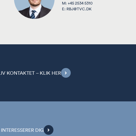
M:
+45 2534 5310
E:
RBJ@TVC.DK
V KONTAKTET – KLIK HER
INTERESSERER DIG