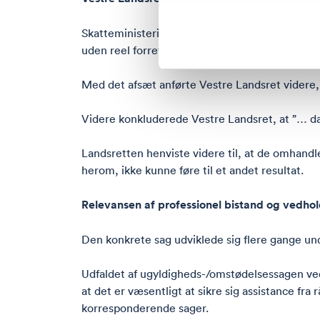
Skatteministeriet tabte sagen, idet Vestre Land
uden reel forretningsmæssig begrundelse og de
Med det afsæt anførte Vestre Landsret videre, 
Videre konkluderede Vestre Landsret, at ”… da b
Landsretten henviste videre til, at de omhandle
herom, ikke kunne føre til et andet resultat.
Relevansen af professionel bistand og vedho
Den konkrete sag udviklede sig flere gange un
Udfaldet af ugyldigheds-/omstødelsessagen ved
at det er væsentligt at sikre sig assistance fr
korresponderende sager.