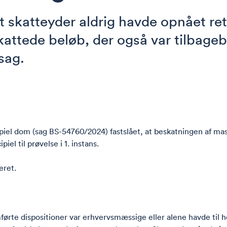
t skatteyder aldrig havde opnået ret 
ttede beløb, der også var tilbagebe
sag.
cipiel dom (sag BS-54760/2024) fastslået, at beskatningen af mas
iel til prøvelse i 1. instans.
eret.
ørte dispositioner var erhvervsmæssige eller alene havde til h