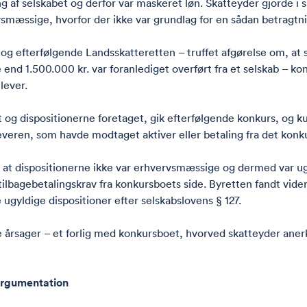
 af selskabet og derfor var maskeret løn. Skatteyder gjorde 
rvsmæssige, hvorfor der ikke var grundlag for en sådan betragtn
g efterfølgende Landsskatteretten – truffet afgørelse om, at s
nd 1.500.000 kr. var foranlediget overført fra et selskab – kontr
lever.
rt og dispositionerne foretaget, gik efterfølgende konkurs, o
veren, som havde modtaget aktiver eller betaling fra det konk
at dispositionerne ikke var erhvervsmæssige og dermed var ugyldi
t tilbagebetalingskrav fra konkursboets side. Byretten fandt vi
e ugyldige dispositioner efter selskabslovens § 127.
årsager – et forlig med konkursboet, hvorved skatteyder aner
argumentation