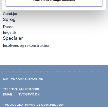
Uddannelse
Cand.jur.
Sprog
Dansk
Engelsk
Specialer
Insolvens og rekonstruktion
OM TVC
KARRIERE
KONTAKT
TELEFON:
+45 7011 0800
EMAIL:
TVC@TVC.DK
TVC ADVOKATFIRMA P/S CVR: 3422 7004