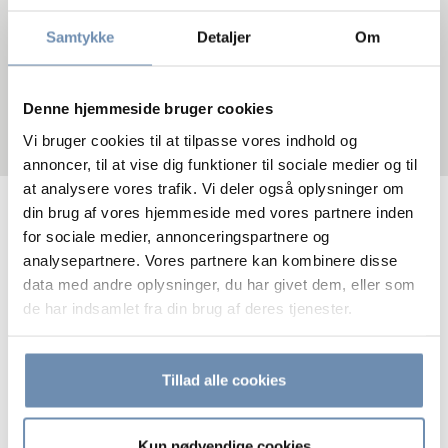
D:
+45 3318 6151
M:
+45 2169 5928
Samtykke
Detaljer
Om
E:
mgo@tvc.dk
LINKEDIN
VCARD
Denne hjemmeside bruger cookies
Vi bruger cookies til at tilpasse vores indhold og
annoncer, til at vise dig funktioner til sociale medier og til
at analysere vores trafik. Vi deler også oplysninger om
din brug af vores hjemmeside med vores partnere inden
Mads Magnus Gylling Olsen er advokatfuldmægtig hos
for sociale medier, annonceringspartnere og
TVC Advokatfirma. Mads Magnus er tilknyttet afdelingen
analysepartnere. Vores partnere kan kombinere disse
for insolvens og inkasso.
data med andre oplysninger, du har givet dem, eller som
de har indsamlet fra din brug af deres tjenester.
Mads Magnus beskæftiger sig primært med insolvensret,
herunder sagsarbejde, undersøgelse af forarbejder og
retspraksis, udarbejdelse af processkrifter samt behandling
Tillad alle cookies
af konkursboer.
Kun nødvendige cookies