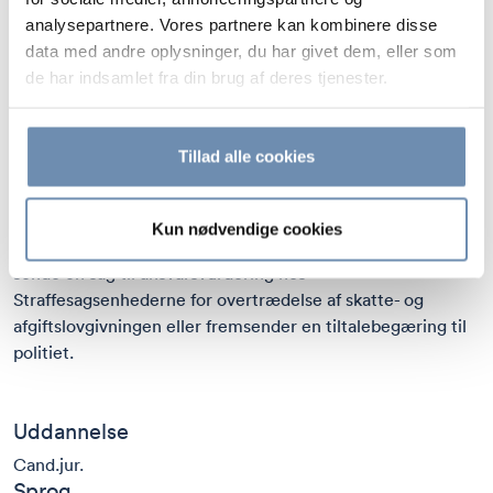
mindre og større skatte- og afgiftssager samt meget store
analysepartnere. Vores partnere kan kombinere disse
og komplekse sager. Dette for både privatpersoner og
data med andre oplysninger, du har givet dem, eller som
erhvervsvirksomheder.
de har indsamlet fra din brug af deres tjenester.
Diana beskæftiger sig primært med førelse af skatte- og
afgiftssager ved Skattestyrelsen, i det administrative
Tillad alle cookies
klagesystem og ved domstolene.
Desuden kan Diana håndtere eventuelle
straffesager afledt
Kun nødvendige cookies
af skat, moms og andre afgifter
, hvis Skatteforvaltningen vil
sende en sag til ansvarsvurdering hos
Straffesagsenhederne for overtrædelse af skatte- og
afgiftslovgivningen eller fremsender en tiltalebegæring til
politiet.
Uddannelse
Cand.jur.
Sprog