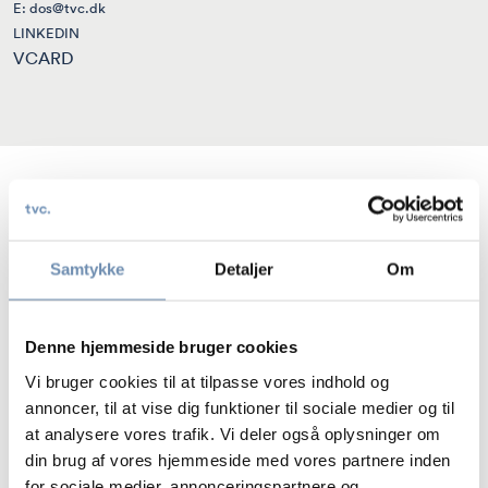
E:
dos@tvc.dk
LINKEDIN
VCARD
Diana Østgård er advokat i Skatteafdelingen i TVC
Advokatfirma, der pt. består af over 20 jurister. I
Skatteafdelingen yder juristerne rådgivning om
skat og
Samtykke
Detaljer
Om
afgifter
samt hjælper såvel skatteydere som professionelle
rådgivere med at føre skatte- og afgiftssager hos
Skattestyrelsen, Skatteankestyrelsen, skatteankenævnene,
Denne hjemmeside bruger cookies
Landsskatteretten og domstolene.
Vi bruger cookies til at tilpasse vores indhold og
annoncer, til at vise dig funktioner til sociale medier og til
Juristerne i Skatteafdelingen med speciale indenfor
skatter
at analysere vores trafik. Vi deler også oplysninger om
og afgifter
håndterer løbende mere end 1.500 skatte- og
din brug af vores hjemmeside med vores partnere inden
afgiftssager på alle niveauer i systemet, herunder både
for sociale medier, annonceringspartnere og