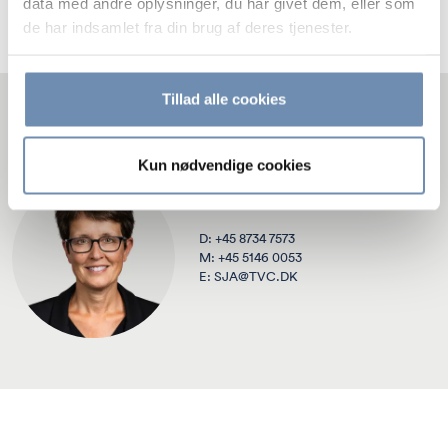
data med andre oplysninger, du har givet dem, eller som
Læs mere
de har indsamlet fra din brug af deres tjenester.
Tillad alle cookies
KONTAKT
Kun nødvendige cookies
SUSANNE JAKOBSEN
PARTNER, ADVOKAT
D:
+45 8734 7573
M:
+45 5146 0053
E:
SJA@TVC.DK