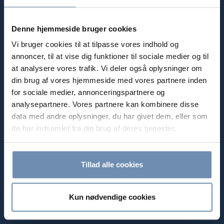
VÆLG SØGEMULIGHEDER
Denne hjemmeside bruger cookies
IMMATERIALRET
Vi bruger cookies til at tilpasse vores indhold og
annoncer, til at vise dig funktioner til sociale medier og til
at analysere vores trafik. Vi deler også oplysninger om
VÆLG MEDARBEJDER
din brug af vores hjemmeside med vores partnere inden
for sociale medier, annonceringspartnere og
analysepartnere. Vores partnere kan kombinere disse
VÆLG ÅR
data med andre oplysninger, du har givet dem, eller som
de har indsamlet fra din brug af deres tjenester.
Beskyttelse af selskabets forretningskendetegn
Tillad alle cookies
Bliv klogere på, hvordan du bedst muligt beskytter dit
selskabs forretningskendetegn. Læs artiklen af Advokat (H)
Kun nødvendige cookies
Jørgen Lykkegård bragt i Børsens Bestyrelseshåndbog.