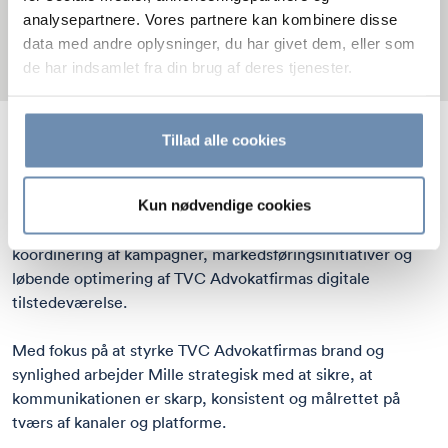
analysepartnere. Vores partnere kan kombinere disse
data med andre oplysninger, du har givet dem, eller som
de har indsamlet fra din brug af deres tjenester.
Tillad alle cookies
Mille Stech Jensen er Communications Manager hos TVC
Advokatfirma, hvor hun har ansvaret for virksomhedens
eksterne kommunikation. Det dækker et bredt spektrum af
Kun nødvendige cookies
opgaver fra nyhedsproduktion og indholdsudvikling til
koordinering af kampagner, markedsføringsinitiativer og
løbende optimering af TVC Advokatfirmas digitale
tilstedeværelse.
Med fokus på at styrke TVC Advokatfirmas brand og
synlighed arbejder Mille strategisk med at sikre, at
kommunikationen er skarp, konsistent og målrettet på
tværs af kanaler og platforme.