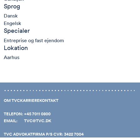
Sprog
Dansk
Engelsk
Specialer
Entreprise og fast ejendom
Lokation
Aarhus
OM TVC
KARRIERE
KONTAKT
TELEFON:
+45 7011 0800
EMAIL:
TVC@TVC.DK
TVC ADVOKATFIRMA P/S CVR: 3422 7004