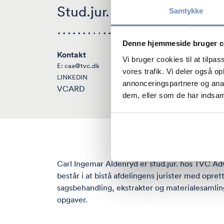
Stud.jur.
Samtykke
Denne hjemmeside bruger c
Kontakt
Vi bruger cookies til at tilpas
E:
caa@tvc.dk
vores trafik. Vi deler også 
LINKEDIN
annonceringspartnere og anal
VCARD
dem, eller som de har indsaml
Carl Ingemar Aldenryd er stud.jur. hos TVC Ad
består i at bistå afdelingens jurister med oprett
sagsbehandling, ekstrakter og materialesamlin
opgaver.